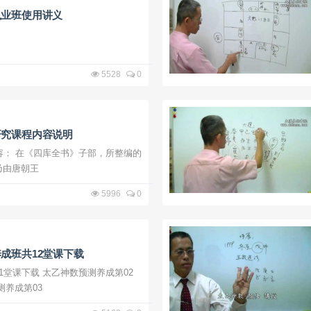
执业班使用讲义
5528
0
研究课程内容说明
容： 在《四库全书》子部，所整编的
乃由唐朝王
5996
0
成班共12堂课下载
神数预测养成第02
数预测养成第03