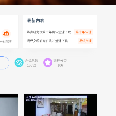
最新内容
终身研究班第十年共52堂课下载
第十年52课
易经义理研究班共20堂课下载
易经义理
分站说明
会员总数
课程分类
15332
106