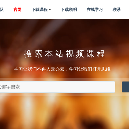
队
官网
下载课程
下载说明
在线学习
联系
搜 索 本 站 视 频 课 程
学习让我们不再人云亦云，学习让我们打开思维。