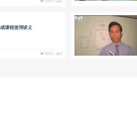
5163
0
养成课程使用讲义
5022
0