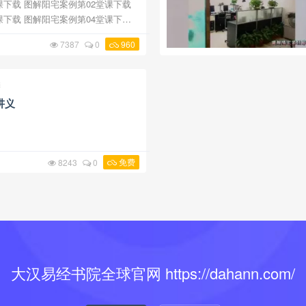
02堂课下载
04堂课下载
06堂课下载
7387
0
960
图解阳宅案例第07堂课下载 图解阳宅案例第08堂 ...
宅
讲义
免费
8243
0
大汉易经书院全球官网 https://dahann.com/