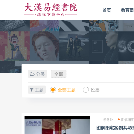
首页
教育团
分类
全部
主题
全部主题
投票
学务处
图解阳
图解阳宅案例共48