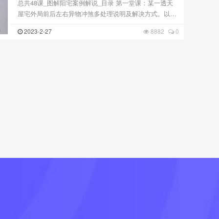
总共48课_图解阳宅案例解说_目录 第一堂课：某一透天
屋宅外局前后左右异物冲煞多处理说明及解决方式。以及
内部格局改变说明。某一超商路冲以水墙解化案例介绍。
2023-2-27
8882
0
第二堂课：动土奠基的程序，以及制作奠基木的尺寸标准
...