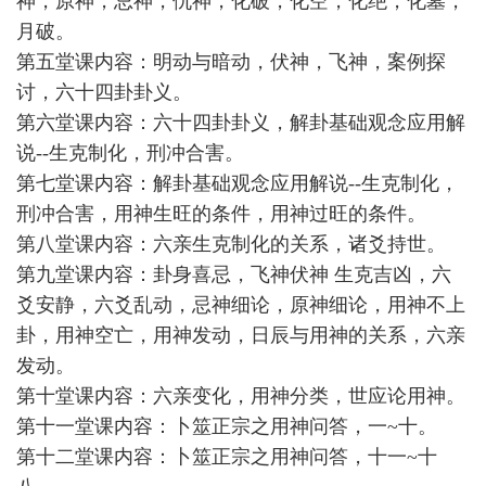
神，原神，忌神，仇神，化破，化空，化绝，化墓，
月破。
第五堂课内容：明动与暗动，伏神，飞神，案例探
讨，六十四卦卦义。
第六堂课内容：六十四卦卦义，解卦基础观念应用解
说--生克制化，刑冲合害。
第七堂课内容：解卦基础观念应用解说--生克制化，
刑冲合害，用神生旺的条件，用神过旺的条件。
第八堂课内容：六亲生克制化的关系，诸爻持世。
第九堂课内容：卦身喜忌，飞神伏神 生克吉凶，六
爻安静，六爻乱动，忌神细论，原神细论，用神不上
卦，用神空亡，用神发动，日辰与用神的关系，六亲
发动。
第十堂课内容：六亲变化，用神分类，世应论用神。
第十一堂课内容：卜筮正宗之用神问答，一~十。
第十二堂课内容：卜筮正宗之用神问答，十一~十