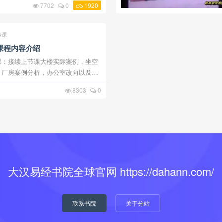
7702
0
1920
究班第391堂课下载 终身研究班第392堂课下载 ...
4课
课程内容介绍
堂课：接续上节课大楼实际案例，坐空
课：厂房案例分析，办公室改向以及大
堂课：标准透天屋宅实际案例说明分
8303
0
面相关问题。 第388堂课：有关神
大汉易经书院全球官网 https://dahann.com/
联系书院
关于分站