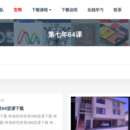
队
官网
下载课程
下载说明
在线学习
联系
第七年64课
4课
64堂课下载
堂课下载 终
载 终身
研