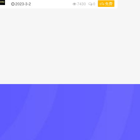
免费
2023-3-2
7430
0
当您尚未加入终身班时，用来了解课程内容的。 如您已
...