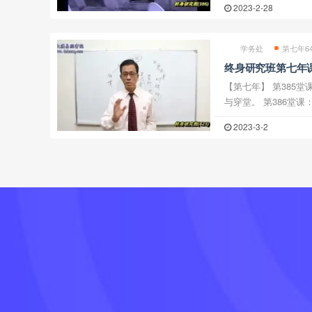
2023-2-28
学务处
第七年6
终身研究班第七年
【第七年】 第385
与穿堂。 第386堂
门改建等。 第387
2023-3-2
析，后院天井楼梯在外
位 ...