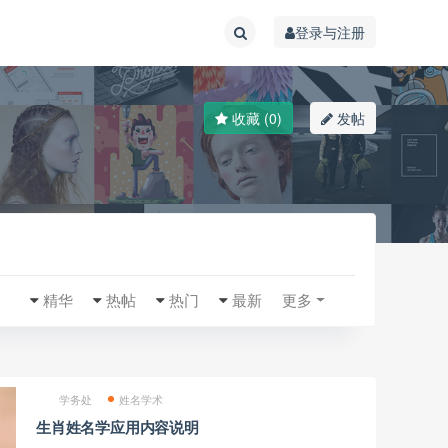
登录与注册
收藏 (0)
发帖
精华
热帖
热门
最新
更多
学务处
姓名学术
生肖姓名学应用内容说明