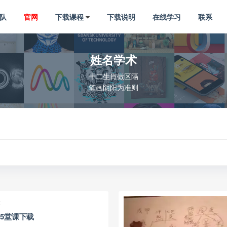
队
官网
下载课程
下载说明
在线学习
联系
姓名学术
十二生肖做区隔
笔画阴阳为准则
术
5堂课下载