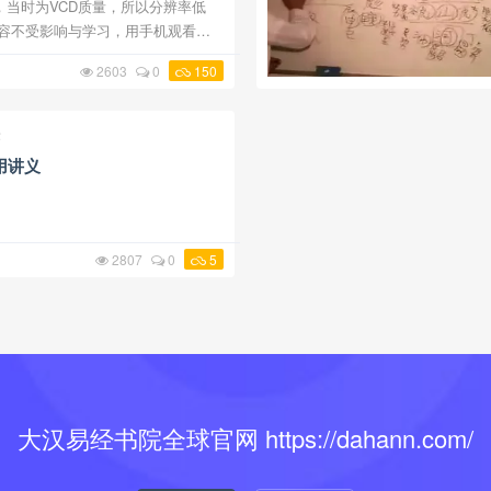
作，当时为VCD质量，所以分辨率低
声音内容不受影响与学习，用手机观看影
避免开启全屏幕即可。 林园振老师讲
2603
0
150
应用第01堂课下载 生肖姓名学
术
用讲义
2807
0
5
大汉易经书院全球官网 https://dahann.com/