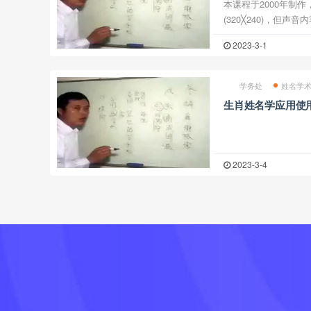
本课程于2000年制
(320╳240)，但
响不大，用电脑观看
2023-3-1
授，共15堂课 生肖姓名学
...
学务处
姓名学
生肖姓名学应用使
2023-3-4