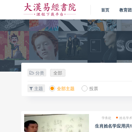
首页
教育团
分类
全部
主题
全部主题
投票
学务处
姓名学
生肖姓名学应用共1