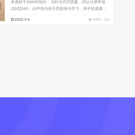
本课程于2000年制作，当时为VCD质量，所以分辨率低
(320╳240)，但声音内容不受影响与学习，用手机观看影
响不大，用计算机观看避免开启全屏幕即可。 生肖姓名学
2023-3-4
3065
0
共15课，课程内容： 1、姓名对人的影响力与简介。 2、
天 ...