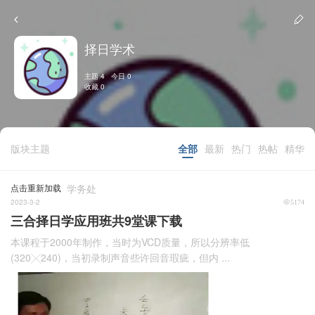
择日学术
主题 4 今日 0
收藏 0
版块主题
全部
最新
热门
热帖
精华
点击重新加载
学务处
2023-3-2
5174
三合择日学应用班共9堂课下载
本课程于2000年制作，当时为VCD质量，所以分辨率低
(320╳240)，当初录制声音些许回音瑕疵，但内 ...